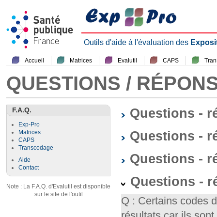
Outils d'aide à l'évaluation des
Exposi
Accueil
Matrices
Evalutil
CAPS
Tra
QUESTIONS / RÉPON
F.A.Q.
Questions - 
Exp-Pro
Questions - r
Matrices
CAPS
Transcodage
Questions - 
Aide
Contact
Questions - 
Note : La F.A.Q. d'Evalutil est disponible
sur le site de l'outil
Q : Certains codes 
résultats car ils so