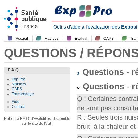
Outils d'aide à l'évaluation des
Exposi
Accueil
Matrices
Evalutil
CAPS
Tra
QUESTIONS / RÉPON
F.A.Q.
Questions - 
Exp-Pro
Questions - r
Matrices
CAPS
Transcodage
Q : Certaines contr
Aide
ne sont pas consult
Contact
R : Seules trois nui
Note : La F.A.Q. d'Evalutil est disponible
sur le site de l'outil
bruit, à la chaleur et 