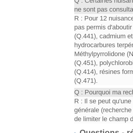
Q : Certaines nuisa
ne sont pas consult
R : Pour 12 nuisance
pas permis d'aboutir 
(Q.441), cadmium et 
hydrocarbures terpén
Méthylpyrrolidone (
(Q.451), polychloro
(Q.414), résines for
(Q.471).
Q : Pourquoi ma rech
R : Il se peut qu'un
générale (recherche 
de limiter le champ 
Questions - 