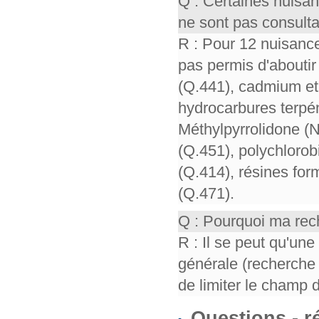
Q : Certaines nuisa
ne sont pas consult
R : Pour 12 nuisance
pas permis d'aboutir 
(Q.441), cadmium et 
hydrocarbures terpén
Méthylpyrrolidone (
(Q.451), polychloro
(Q.414), résines for
(Q.471).
Q : Pourquoi ma rech
R : Il se peut qu'un
générale (recherche 
de limiter le champ 
Questions - 