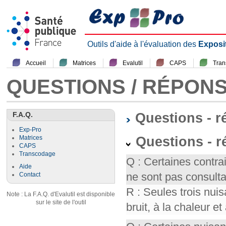
Outils d'aide à l'évaluation des
Exposi
Accueil
Matrices
Evalutil
CAPS
Tra
QUESTIONS / RÉPON
F.A.Q.
Questions - 
Exp-Pro
Questions - r
Matrices
CAPS
Transcodage
Q : Certaines contr
Aide
ne sont pas consult
Contact
R : Seules trois nui
Note : La F.A.Q. d'Evalutil est disponible
sur le site de l'outil
bruit, à la chaleur et 