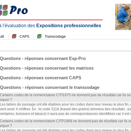
 à l'évaluation des
Expositions professionnelles
til
CAPS
Transcodage
Questions - réponses concernant Exp-Pro
Questions - réponses concernant les matrices
Questions - réponses concernant CAPS
Questions - réponses concernant le transcodage
 Certains codes de la nomenclature CITI1975 ne donnent pas de résultats car ils s
rquoi ?
 Les tables de passage ont été établies pour les codes dans leur niveau le plus fin,
vent avoir 4 chiffres. Ex : le code 3116 (travail des grains) donnera des résultats ; 
mentaires, boissons et tabacs) n’aura pas de correspondances identifiées car il est
 Certains codes de la nomenclature CITP1968 ne donnent pas de résultats car ils 
rquoi ?
 Les tables de passage ont été établies pour les codes dans leur niveau le plus fin,