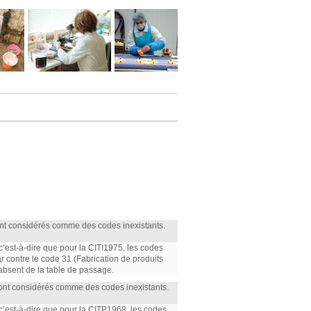
ont considérés comme des codes inexistants.
 c’est-à-dire que pour la CITI1975, les codes
par contre le code 31 (Fabrication de produits
 absent de la table de passage.
sont considérés comme des codes inexistants.
 c’est-à-dire que pour la CITP1968, les codes