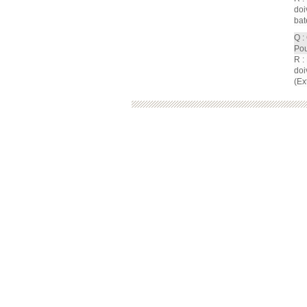
doi
bat
Q :
Pou
R :
doi
(Ex