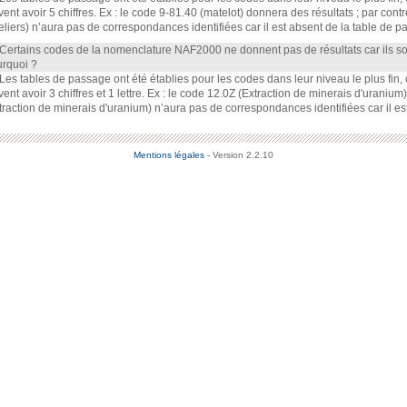
vent avoir 5 chiffres. Ex : le code 9-81.40 (matelot) donnera des résultats ; par cont
eliers) n’aura pas de correspondances identifiées car il est absent de la table de p
 Certains codes de la nomenclature NAF2000 ne donnent pas de résultats car ils s
rquoi ?
 Les tables de passage ont été établies pour les codes dans leur niveau le plus fin
vent avoir 3 chiffres et 1 lettre. Ex : le code 12.0Z (Extraction de minerais d'uraniu
traction de minerais d'uranium) n’aura pas de correspondances identifiées car il es
Mentions légales
- Version 2.2.10