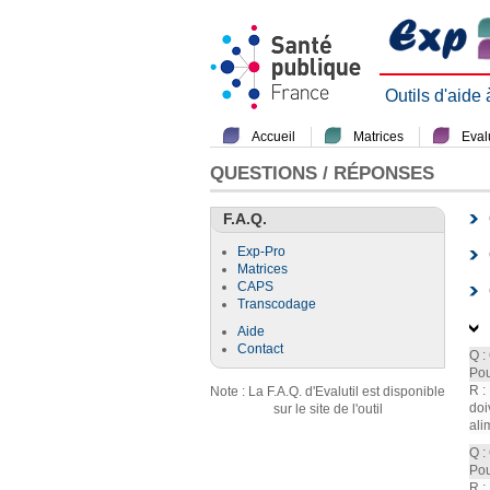
Outils d'aide
Accueil
Matrices
Evalu
QUESTIONS / RÉPONSES
F.A.Q.
Exp-Pro
Matrices
CAPS
Transcodage
Aide
Contact
Q :
Pou
R :
Note : La F.A.Q. d'Evalutil est disponible
doi
sur le site de l'outil
ali
Q :
Pou
R :