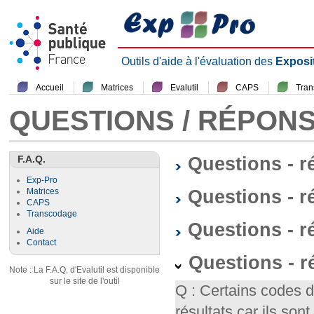
Outils d'aide à l'évaluation des
Exposi
Accueil
Matrices
Evalutil
CAPS
Tra
QUESTIONS / RÉPON
F.A.Q.
Questions - 
Exp-Pro
Questions - r
Matrices
CAPS
Transcodage
Questions - 
Aide
Contact
Questions - 
Note : La F.A.Q. d'Evalutil est disponible
sur le site de l'outil
Q : Certains codes 
résultats car ils so