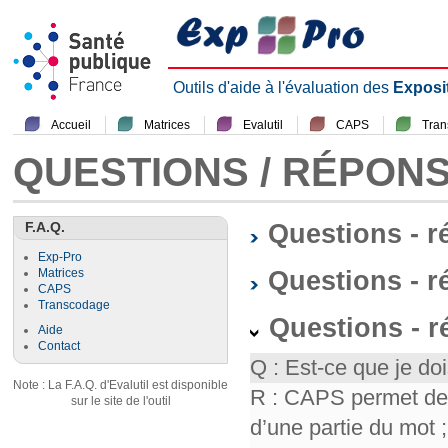
Outils d'aide à l'évaluation des
Exposi
Accueil
Matrices
Evalutil
CAPS
Tra
QUESTIONS / RÉPON
F.A.Q.
Questions - 
Exp-Pro
Questions - r
Matrices
CAPS
Transcodage
Questions - 
Aide
Contact
Q : Est-ce que je doi
Note : La F.A.Q. d'Evalutil est disponible
R : CAPS permet de f
sur le site de l'outil
d’une partie du mot ; 