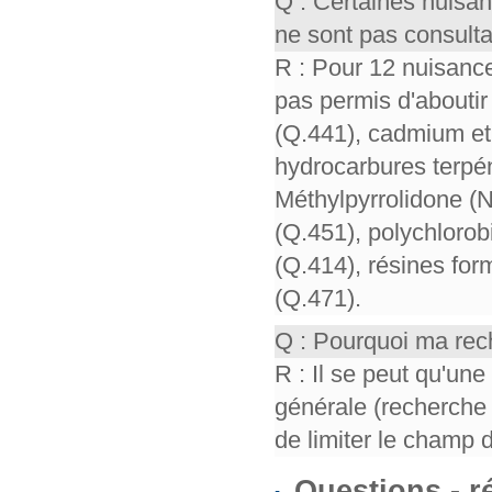
Q : Certaines nuisa
ne sont pas consult
R : Pour 12 nuisance
pas permis d'aboutir 
(Q.441), cadmium et 
hydrocarbures terpén
Méthylpyrrolidone (
(Q.451), polychloro
(Q.414), résines for
(Q.471).
Q : Pourquoi ma rech
R : Il se peut qu'un
générale (recherche 
de limiter le champ 
Questions - 