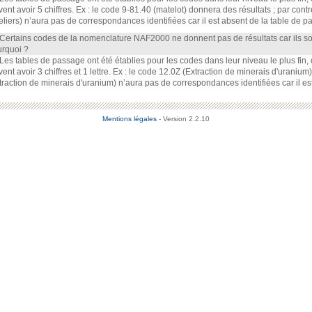
vent avoir 5 chiffres. Ex : le code 9-81.40 (matelot) donnera des résultats ; par cont
eliers) n’aura pas de correspondances identifiées car il est absent de la table de p
 Certains codes de la nomenclature NAF2000 ne donnent pas de résultats car ils s
rquoi ?
 Les tables de passage ont été établies pour les codes dans leur niveau le plus fin
vent avoir 3 chiffres et 1 lettre. Ex : le code 12.0Z (Extraction de minerais d'uraniu
traction de minerais d'uranium) n’aura pas de correspondances identifiées car il es
Mentions légales
- Version 2.2.10