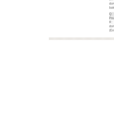
doi
bat
Q :
Pou
R :
doi
(Ex