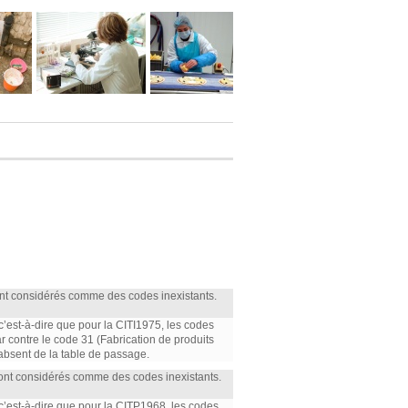
ont considérés comme des codes inexistants.
 c’est-à-dire que pour la CITI1975, les codes
par contre le code 31 (Fabrication de produits
 absent de la table de passage.
sont considérés comme des codes inexistants.
 c’est-à-dire que pour la CITP1968, les codes