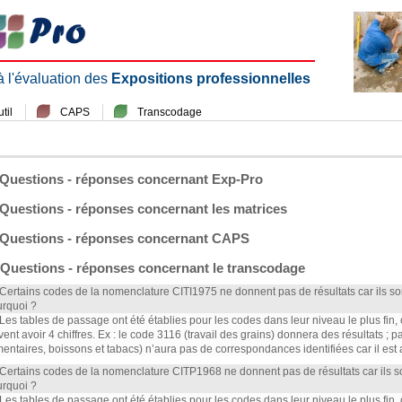
 à l'évaluation des
Expositions professionnelles
til
CAPS
Transcodage
Questions - réponses concernant Exp-Pro
Questions - réponses concernant les matrices
Questions - réponses concernant CAPS
Questions - réponses concernant le transcodage
 Certains codes de la nomenclature CITI1975 ne donnent pas de résultats car ils s
rquoi ?
 Les tables de passage ont été établies pour les codes dans leur niveau le plus fin,
vent avoir 4 chiffres. Ex : le code 3116 (travail des grains) donnera des résultats ; 
mentaires, boissons et tabacs) n’aura pas de correspondances identifiées car il est
 Certains codes de la nomenclature CITP1968 ne donnent pas de résultats car ils 
rquoi ?
 Les tables de passage ont été établies pour les codes dans leur niveau le plus fin,