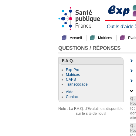
Outils d'aide
Accueil
Matrices
Evalu
QUESTIONS / RÉPONSES
F.A.Q.
Exp-Pro
Matrices
CAPS
Transcodage
Aide
Contact
Q :
Pou
R :
Note : La F.A.Q. d'Evalutil est disponible
doi
sur le site de l'outil
ali
Q :
Pou
R :