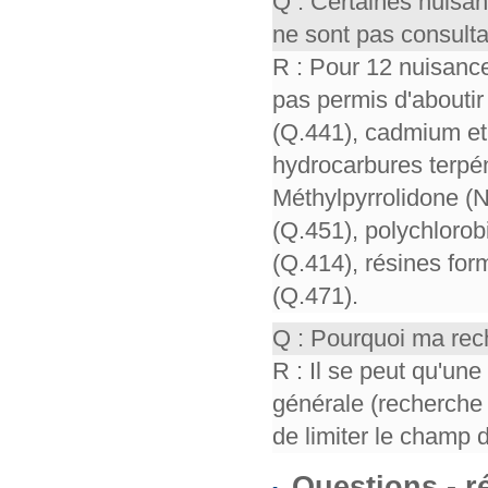
Q : Certaines nuisa
ne sont pas consult
R : Pour 12 nuisance
pas permis d'aboutir 
(Q.441), cadmium et 
hydrocarbures terpén
Méthylpyrrolidone (
(Q.451), polychloro
(Q.414), résines for
(Q.471).
Q : Pourquoi ma rech
R : Il se peut qu'un
générale (recherche 
de limiter le champ 
Questions - 