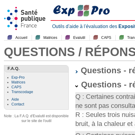
Outils d'aide à l'évaluation des
Exposi
Accueil
Matrices
Evalutil
CAPS
Tra
QUESTIONS / RÉPON
F.A.Q.
Questions - 
Exp-Pro
Questions - r
Matrices
CAPS
Transcodage
Q : Certaines contr
Aide
ne sont pas consult
Contact
R : Seules trois nui
Note : La F.A.Q. d'Evalutil est disponible
sur le site de l'outil
bruit, à la chaleur et 