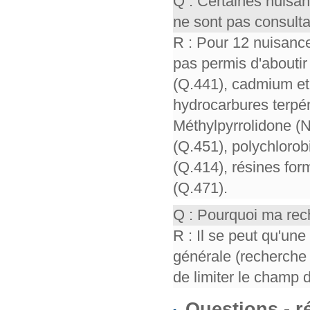
Q : Certaines nuisa
ne sont pas consult
R : Pour 12 nuisance
pas permis d'aboutir 
(Q.441), cadmium et 
hydrocarbures terpén
Méthylpyrrolidone (
(Q.451), polychloro
(Q.414), résines for
(Q.471).
Q : Pourquoi ma rech
R : Il se peut qu'un
générale (recherche 
de limiter le champ 
Questions - 