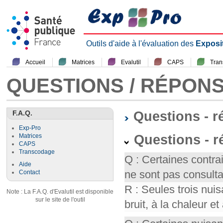
Outils d'aide à l'évaluation des
Exposi
Accueil
Matrices
Evalutil
CAPS
Tra
QUESTIONS / RÉPON
F.A.Q.
Questions - 
Exp-Pro
Questions - r
Matrices
CAPS
Transcodage
Q : Certaines contr
Aide
ne sont pas consult
Contact
R : Seules trois nui
Note : La F.A.Q. d'Evalutil est disponible
sur le site de l'outil
bruit, à la chaleur et 