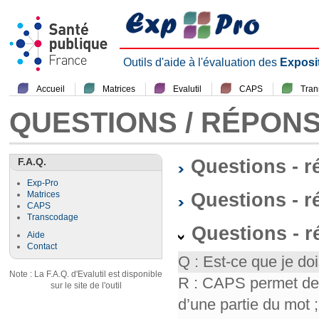
Outils d'aide à l'évaluation des
Exposi
Accueil
Matrices
Evalutil
CAPS
Tra
QUESTIONS / RÉPON
F.A.Q.
Questions - 
Exp-Pro
Questions - r
Matrices
CAPS
Transcodage
Questions - 
Aide
Contact
Q : Est-ce que je doi
Note : La F.A.Q. d'Evalutil est disponible
R : CAPS permet de f
sur le site de l'outil
d’une partie du mot ; 