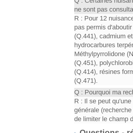
Q : Certaines nuisa
ne sont pas consult
R : Pour 12 nuisance
pas permis d'aboutir 
(Q.441), cadmium et 
hydrocarbures terpén
Méthylpyrrolidone (
(Q.451), polychloro
(Q.414), résines for
(Q.471).
Q : Pourquoi ma rech
R : Il se peut qu'un
générale (recherche 
de limiter le champ 
Questions - 