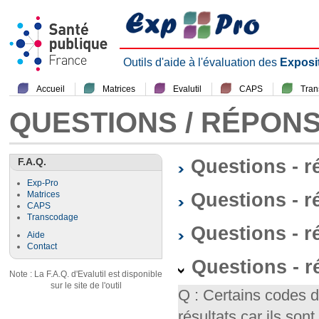
Outils d'aide à l'évaluation des
Exposi
Accueil
Matrices
Evalutil
CAPS
Tra
QUESTIONS / RÉPON
F.A.Q.
Questions - 
Exp-Pro
Questions - r
Matrices
CAPS
Transcodage
Questions - 
Aide
Contact
Questions - 
Note : La F.A.Q. d'Evalutil est disponible
sur le site de l'outil
Q : Certains codes 
résultats car ils so