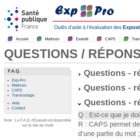
Outils d'aide à l'évaluation des
Exposi
Accueil
Matrices
Evalutil
CAPS
Tra
QUESTIONS / RÉPON
F.A.Q.
Questions - 
Exp-Pro
Questions - r
Matrices
CAPS
Transcodage
Questions - 
Aide
Contact
Q : Est-ce que je doi
Note : La F.A.Q. d'Evalutil est disponible
R : CAPS permet de f
sur le site de l'outil
d’une partie du mot ; 