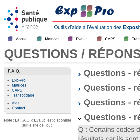
Outils d'aide à l'évaluation des
Exposi
Accueil
Matrices
Evalutil
CAPS
Tra
QUESTIONS / RÉPON
F.A.Q.
Questions - 
Exp-Pro
Questions - r
Matrices
CAPS
Transcodage
Questions - 
Aide
Contact
Questions - 
Note : La F.A.Q. d'Evalutil est disponible
sur le site de l'outil
Q : Certains codes 
résultats car ils so