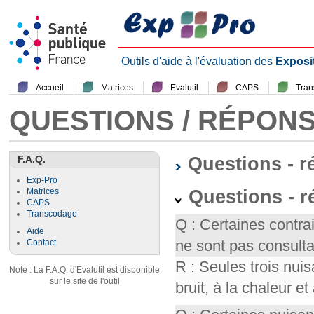
Outils d'aide à l'évaluation des
Exposi
Accueil
Matrices
Evalutil
CAPS
Tra
QUESTIONS / RÉPON
F.A.Q.
Questions - 
Exp-Pro
Questions - r
Matrices
CAPS
Transcodage
Q : Certaines contr
Aide
ne sont pas consult
Contact
R : Seules trois nui
Note : La F.A.Q. d'Evalutil est disponible
sur le site de l'outil
bruit, à la chaleur et 