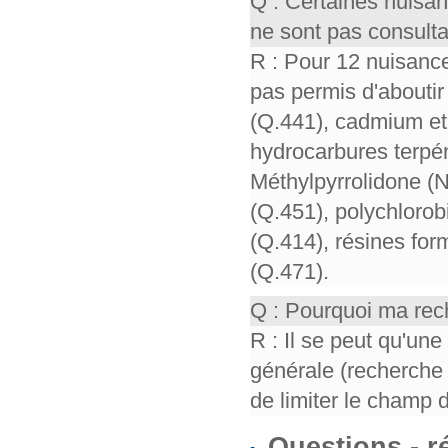
Q : Certaines nuisa
ne sont pas consult
R : Pour 12 nuisance
pas permis d'aboutir 
(Q.441), cadmium et 
hydrocarbures terpén
Méthylpyrrolidone (
(Q.451), polychloro
(Q.414), résines for
(Q.471).
Q : Pourquoi ma rech
R : Il se peut qu'un
générale (recherche 
de limiter le champ 
Questions - 