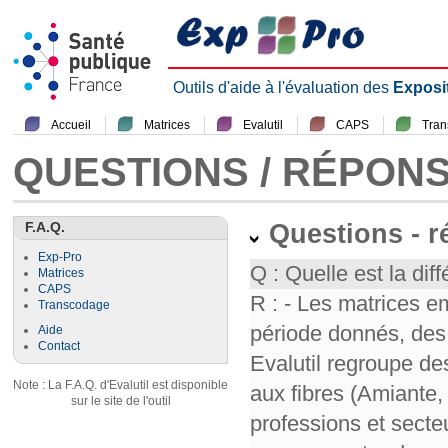
Outils d'aide à l'évaluation des
Exposi
Accueil
Matrices
Evalutil
CAPS
Tra
QUESTIONS / RÉPON
F.A.Q.
Questions - 
Exp-Pro
Q : Quelle est la diff
Matrices
CAPS
R : - Les matrices e
Transcodage
période donnés, des 
Aide
Contact
Evalutil regroupe de
Note : La F.A.Q. d'Evalutil est disponible
aux fibres (Amiante,
sur le site de l'outil
professions et secte