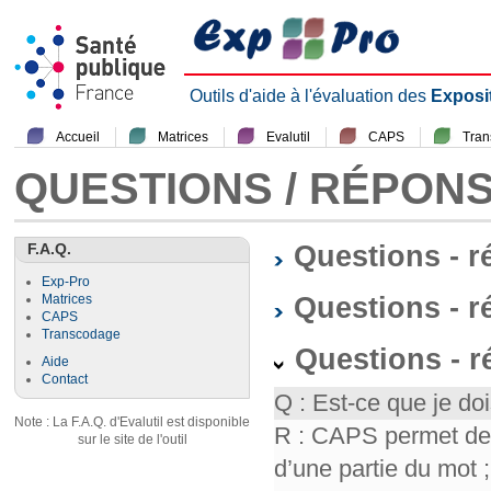
Outils d'aide à l'évaluation des
Exposi
Accueil
Matrices
Evalutil
CAPS
Tra
QUESTIONS / RÉPON
F.A.Q.
Questions - 
Exp-Pro
Questions - r
Matrices
CAPS
Transcodage
Questions - 
Aide
Contact
Q : Est-ce que je doi
Note : La F.A.Q. d'Evalutil est disponible
R : CAPS permet de f
sur le site de l'outil
d’une partie du mot ; 