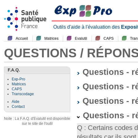
Outils d'aide à l'évaluation des
Exposi
Accueil
Matrices
Evalutil
CAPS
Tra
QUESTIONS / RÉPON
F.A.Q.
Questions - 
Exp-Pro
Questions - r
Matrices
CAPS
Transcodage
Questions - 
Aide
Contact
Questions - 
Note : La F.A.Q. d'Evalutil est disponible
sur le site de l'outil
Q : Certains codes 
résultats car ils so