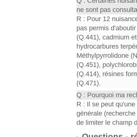
Q : Certaines nuisa
ne sont pas consult
R : Pour 12 nuisance
pas permis d'aboutir 
(Q.441), cadmium et 
hydrocarbures terpén
Méthylpyrrolidone (
(Q.451), polychloro
(Q.414), résines for
(Q.471).
Q : Pourquoi ma rech
R : Il se peut qu'un
générale (recherche 
de limiter le champ 
Questions - 