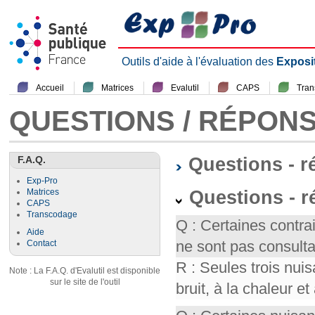
Outils d'aide à l'évaluation des
Exposi
Accueil
Matrices
Evalutil
CAPS
Tra
QUESTIONS / RÉPON
F.A.Q.
Questions - 
Exp-Pro
Questions - r
Matrices
CAPS
Transcodage
Q : Certaines contr
Aide
ne sont pas consult
Contact
R : Seules trois nui
Note : La F.A.Q. d'Evalutil est disponible
sur le site de l'outil
bruit, à la chaleur et 