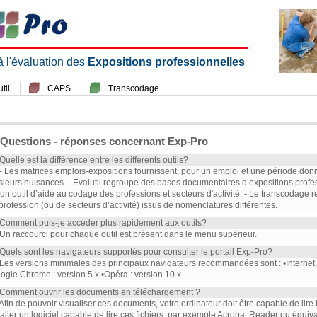
 à l'évaluation des
Expositions professionnelles
til
CAPS
Transcodage
Questions - réponses concernant Exp-Pro
 Quelle est la différence entre les différents outils?
 - Les matrices emplois-expositions fournissent, pour un emploi et une période don
sieurs nuisances. - Evalutil regroupe des bases documentaires d’expositions profe
 un outil d’aide au codage des professions et secteurs d'activité, - Le transcodag
profession (ou de secteurs d’activité) issus de nomenclatures différentes.
 Comment puis-je accéder plus rapidement aux outils?
 Un raccourci pour chaque outil est présent dans le menu supérieur.
 Quels sont les navigateurs supportés pour consulter le portail Exp-Pro?
 Les versions minimales des principaux navigateurs recommandées sont : •Internet Ex
ogle Chrome : version 5.x •Opéra : version 10.x
 Comment ouvrir les documents en téléchargement ?
 Afin de pouvoir visualiser ces documents, votre ordinateur doit être capable de lire
taller un logiciel capable de lire ces fichiers, par exemple Acrobat Reader ou équiva