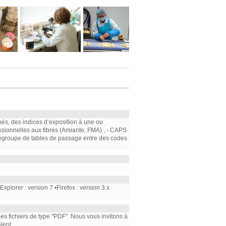
nés, des indices d’exposition à une ou
ssionnelles aux fibres (Amiante, FMA) , - CAPS
e regroupe de tables de passage entre des codes
plorer : version 7 •Firefox : version 3.x
 les fichiers de type "PDF". Nous vous invitons à
lent.