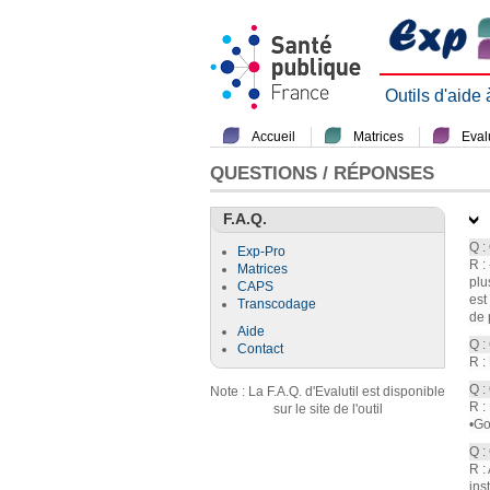
Outils d'aide
Accueil
Matrices
Evalu
QUESTIONS / RÉPONSES
F.A.Q.
Q :
Exp-Pro
R :
Matrices
plu
CAPS
est
Transcodage
de 
Aide
Q :
Contact
R :
Q :
Note : La F.A.Q. d'Evalutil est disponible
R :
sur le site de l'outil
•Go
Q :
R :
ins