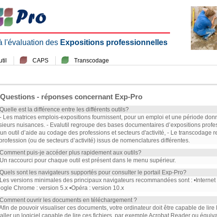
 à l'évaluation des
Expositions professionnelles
til
CAPS
Transcodage
Questions - réponses concernant Exp-Pro
 Quelle est la différence entre les différents outils?
 - Les matrices emplois-expositions fournissent, pour un emploi et une période don
sieurs nuisances. - Evalutil regroupe des bases documentaires d’expositions profe
 un outil d’aide au codage des professions et secteurs d'activité, - Le transcodag
profession (ou de secteurs d’activité) issus de nomenclatures différentes.
 Comment puis-je accéder plus rapidement aux outils?
 Un raccourci pour chaque outil est présent dans le menu supérieur.
 Quels sont les navigateurs supportés pour consulter le portail Exp-Pro?
 Les versions minimales des principaux navigateurs recommandées sont : •Internet Ex
ogle Chrome : version 5.x •Opéra : version 10.x
 Comment ouvrir les documents en téléchargement ?
 Afin de pouvoir visualiser ces documents, votre ordinateur doit être capable de lire
taller un logiciel capable de lire ces fichiers, par exemple Acrobat Reader ou équiva