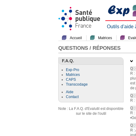
Outils d'aide
Accueil
Matrices
Evalu
QUESTIONS / RÉPONSES
F.A.Q.
Q :
Exp-Pro
R :
Matrices
plu
CAPS
est
Transcodage
de 
Aide
Q :
Contact
R :
Q :
Note : La F.A.Q. d'Evalutil est disponible
R :
sur le site de l'outil
•Go
Q :
R :
ins