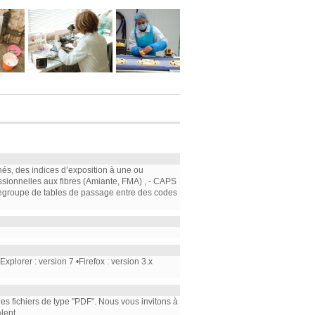
nés, des indices d’exposition à une ou
ssionnelles aux fibres (Amiante, FMA) , - CAPS
e regroupe de tables de passage entre des codes
plorer : version 7 •Firefox : version 3.x
 les fichiers de type "PDF". Nous vous invitons à
lent.