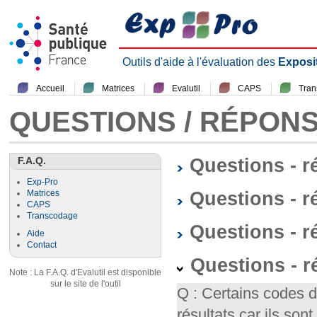
Outils d'aide à l'évaluation des
Exposi
Accueil
Matrices
Evalutil
CAPS
Tra
QUESTIONS / RÉPON
F.A.Q.
Questions - 
Exp-Pro
Questions - r
Matrices
CAPS
Transcodage
Questions - 
Aide
Contact
Questions - 
Note : La F.A.Q. d'Evalutil est disponible
sur le site de l'outil
Q : Certains codes 
résultats car ils so