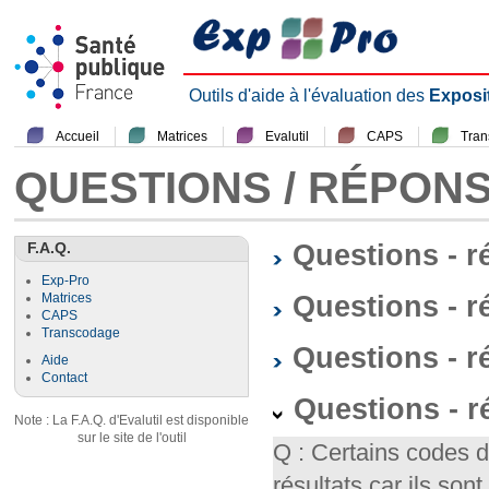
Outils d'aide à l'évaluation des
Exposi
Accueil
Matrices
Evalutil
CAPS
Tra
QUESTIONS / RÉPON
F.A.Q.
Questions - 
Exp-Pro
Questions - r
Matrices
CAPS
Transcodage
Questions - 
Aide
Contact
Questions - 
Note : La F.A.Q. d'Evalutil est disponible
sur le site de l'outil
Q : Certains codes 
résultats car ils so