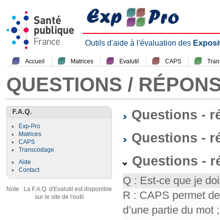
Outils d'aide à l'évaluation des
Exposi
Accueil
Matrices
Evalutil
CAPS
Tra
QUESTIONS / RÉPON
F.A.Q.
Questions - 
Exp-Pro
Questions - r
Matrices
CAPS
Transcodage
Questions - 
Aide
Contact
Q : Est-ce que je doi
Note : La F.A.Q. d'Evalutil est disponible
R : CAPS permet de f
sur le site de l'outil
d’une partie du mot ; 