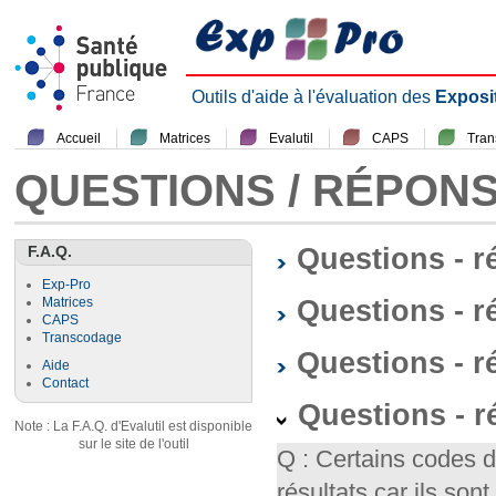
Outils d'aide à l'évaluation des
Exposi
Accueil
Matrices
Evalutil
CAPS
Tra
QUESTIONS / RÉPON
F.A.Q.
Questions - 
Exp-Pro
Questions - r
Matrices
CAPS
Transcodage
Questions - 
Aide
Contact
Questions - 
Note : La F.A.Q. d'Evalutil est disponible
sur le site de l'outil
Q : Certains codes 
résultats car ils so