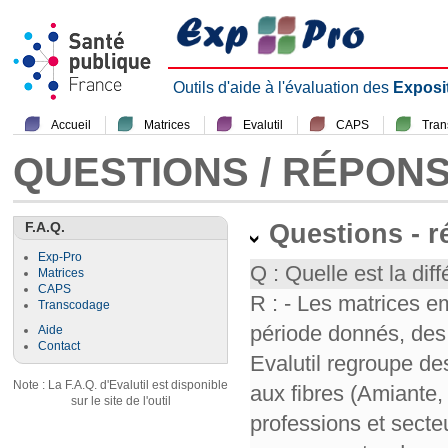
Outils d'aide à l'évaluation des
Exposi
Accueil
Matrices
Evalutil
CAPS
Tra
QUESTIONS / RÉPON
F.A.Q.
Questions - 
Exp-Pro
Q : Quelle est la diff
Matrices
CAPS
R : - Les matrices e
Transcodage
période donnés, des 
Aide
Contact
Evalutil regroupe de
Note : La F.A.Q. d'Evalutil est disponible
aux fibres (Amiante,
sur le site de l'outil
professions et secte