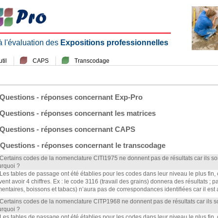
 à l'évaluation des
Expositions professionnelles
til
CAPS
Transcodage
Questions - réponses concernant Exp-Pro
Questions - réponses concernant les matrices
Questions - réponses concernant CAPS
Questions - réponses concernant le transcodage
 Certains codes de la nomenclature CITI1975 ne donnent pas de résultats car ils s
rquoi ?
 Les tables de passage ont été établies pour les codes dans leur niveau le plus fin,
vent avoir 4 chiffres. Ex : le code 3116 (travail des grains) donnera des résultats ; 
mentaires, boissons et tabacs) n’aura pas de correspondances identifiées car il est
 Certains codes de la nomenclature CITP1968 ne donnent pas de résultats car ils 
rquoi ?
 Les tables de passage ont été établies pour les codes dans leur niveau le plus fin,