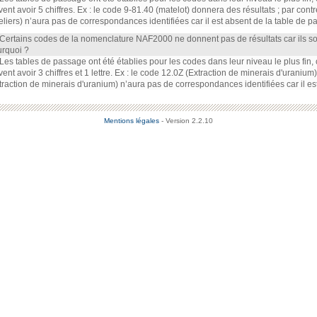
vent avoir 5 chiffres. Ex : le code 9-81.40 (matelot) donnera des résultats ; par cont
eliers) n’aura pas de correspondances identifiées car il est absent de la table de p
 Certains codes de la nomenclature NAF2000 ne donnent pas de résultats car ils s
rquoi ?
 Les tables de passage ont été établies pour les codes dans leur niveau le plus fin
vent avoir 3 chiffres et 1 lettre. Ex : le code 12.0Z (Extraction de minerais d'uraniu
traction de minerais d'uranium) n’aura pas de correspondances identifiées car il es
Mentions légales
- Version 2.2.10