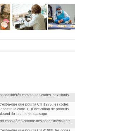
ont considérés comme des codes inexistants.
 c’est-à-dire que pour la CITI1975, les codes
par contre le code 31 (Fabrication de produits
 absent de la table de passage.
sont considérés comme des codes inexistants.
 c’est-à-dire que pour la CITP1968, les codes