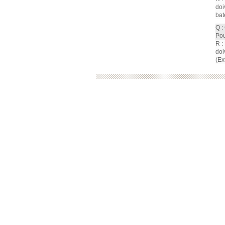
doi
bat
Q :
Pou
R :
doi
(Ex