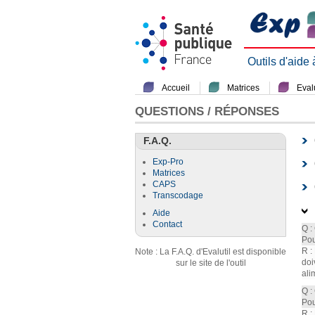
Outils d'aide
Accueil
Matrices
Evalu
QUESTIONS / RÉPONSES
F.A.Q.
Exp-Pro
Matrices
CAPS
Transcodage
Aide
Contact
Q :
Pou
R :
Note : La F.A.Q. d'Evalutil est disponible
doi
sur le site de l'outil
ali
Q :
Pou
R :