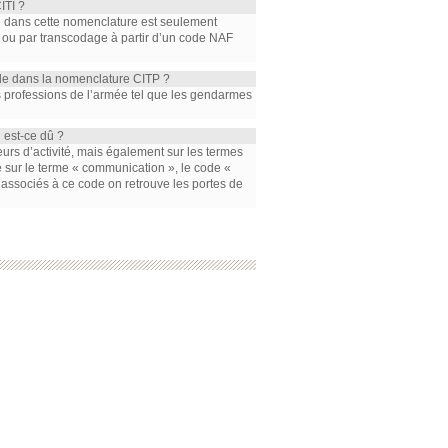
ITI ?
de dans cette nomenclature est seulement
 ou par transcodage à partir d’un code NAF
ode dans la nomenclature CITP ?
s professions de l’armée tel que les gendarmes
 est-ce dû ?
teurs d’activité, mais également sur les termes
he sur le terme « communication », le code «
 associés à ce code on retrouve les portes de