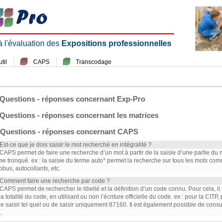
 à l'évaluation des
Expositions professionnelles
til
CAPS
Transcodage
Questions - réponses concernant Exp-Pro
Questions - réponses concernant les matrices
Questions - réponses concernant CAPS
 Est-ce que je dois saisir le mot recherché en intégralité ?
 CAPS permet de faire une recherche d’un mot à partir de la saisie d’une partie du mot 
me tronqué. ex : la saisie du terme auto* permet la recherche sur tous les mots co
obus, autocollants, etc.
 Comment faire une recherche par code ?
 CAPS permet de rechercher le libellé et la définition d’un code connu. Pour cela, il 
la totalité du code, en utilisant ou non l’écriture officielle du code. ex : pour la CITP
le saisir tel quel ou de saisir uniquement 87160. Il est également possible de cons
.