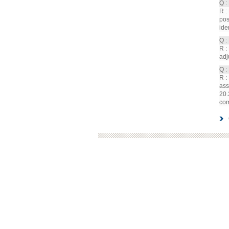
Q :
R :
pos
iden
Q :
R :
adj
Q :
R :
ass
20.
com