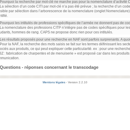
 Pourquoi la recherche par mot-clé ne marche pas pour la nomenclature d’activité C
 La sélection d’un code CITI par mot-clé n’a pas été prévue ; la recherche d’un co
sible par sélection dans l’arborescence de la nomenclature (onglet Nomenclature)
tifié.
 Pourquoi les intitulés de professions spécifiques de l’armée ne donnent pas de c
 La nomenclature des professions CITP n’intègre pas de codes spécifiques pour le
udants, hommes de rang. CAPS ne propose donc rien pour ces intitulés.
 Les résultats proposés pour une recherche en NAF sont parfois surprenants. A quoi
 Pour la NAF, la recherche des mots saisis se fait sur les termes définissant les sec
ociés aux produits, ce qui peut expliquer cette particularité. ex : pour une recherc
3Z : fabrication de charpentes et de menuiserie » est proposé car dans les produits
munication.
Questions - réponses concernant le transcodage
Mentions légales
- Version 2.2.10