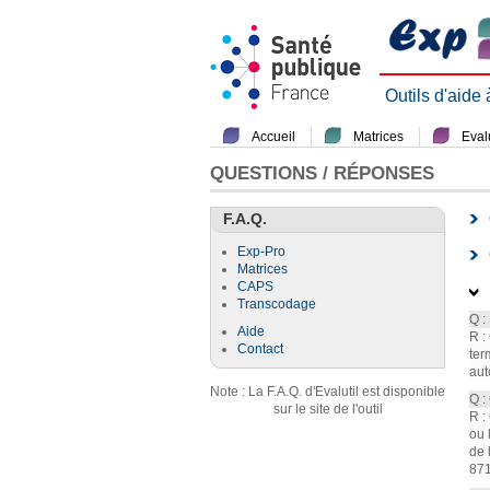
Outils d'aide
Accueil
Matrices
Evalu
QUESTIONS / RÉPONSES
F.A.Q.
Exp-Pro
Matrices
CAPS
Transcodage
Q :
Aide
R :
Contact
ter
aut
Note : La F.A.Q. d'Evalutil est disponible
Q :
sur le site de l'outil
R :
ou 
de 
871