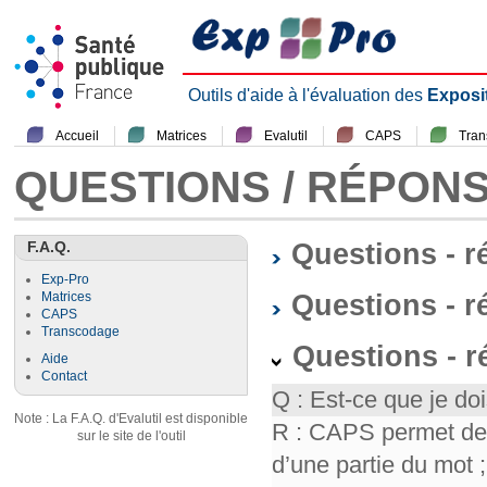
Outils d'aide à l'évaluation des
Exposi
Accueil
Matrices
Evalutil
CAPS
Tra
QUESTIONS / RÉPON
F.A.Q.
Questions - 
Exp-Pro
Questions - r
Matrices
CAPS
Transcodage
Questions - 
Aide
Contact
Q : Est-ce que je doi
Note : La F.A.Q. d'Evalutil est disponible
R : CAPS permet de f
sur le site de l'outil
d’une partie du mot ; 