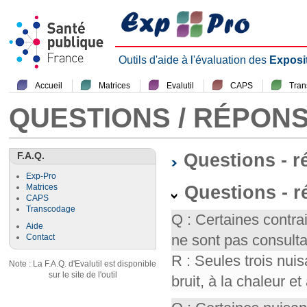
Outils d'aide à l'évaluation des
Exposi
Accueil
Matrices
Evalutil
CAPS
Tra
QUESTIONS / RÉPON
F.A.Q.
Questions - 
Exp-Pro
Questions - r
Matrices
CAPS
Transcodage
Q : Certaines contr
Aide
ne sont pas consult
Contact
R : Seules trois nui
Note : La F.A.Q. d'Evalutil est disponible
sur le site de l'outil
bruit, à la chaleur et 