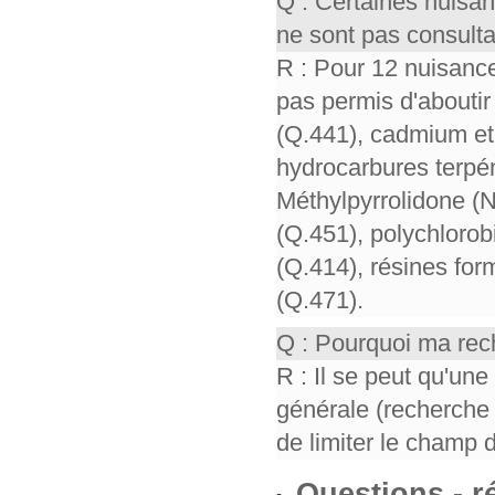
Q : Certaines nuisa
ne sont pas consult
R : Pour 12 nuisance
pas permis d'aboutir 
(Q.441), cadmium et 
hydrocarbures terpén
Méthylpyrrolidone (
(Q.451), polychloro
(Q.414), résines for
(Q.471).
Q : Pourquoi ma rech
R : Il se peut qu'un
générale (recherche 
de limiter le champ 
Questions - 