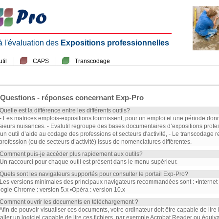
 à l'évaluation des
Expositions professionnelles
til
CAPS
Transcodage
Questions - réponses concernant Exp-Pro
 Quelle est la différence entre les différents outils?
 - Les matrices emplois-expositions fournissent, pour un emploi et une période don
sieurs nuisances. - Evalutil regroupe des bases documentaires d’expositions profe
 un outil d’aide au codage des professions et secteurs d'activité, - Le transcodag
profession (ou de secteurs d’activité) issus de nomenclatures différentes.
 Comment puis-je accéder plus rapidement aux outils?
 Un raccourci pour chaque outil est présent dans le menu supérieur.
 Quels sont les navigateurs supportés pour consulter le portail Exp-Pro?
 Les versions minimales des principaux navigateurs recommandées sont : •Internet Ex
ogle Chrome : version 5.x •Opéra : version 10.x
 Comment ouvrir les documents en téléchargement ?
 Afin de pouvoir visualiser ces documents, votre ordinateur doit être capable de lire
taller un logiciel capable de lire ces fichiers, par exemple Acrobat Reader ou équiva