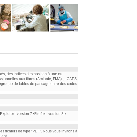
nés, des indices d’exposition à une ou
ssionnelles aux fibres (Amiante, FMA) , - CAPS
e regroupe de tables de passage entre des codes
plorer : version 7 •Firefox : version 3.x
 les fichiers de type "PDF". Nous vous invitons à
lent.