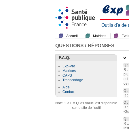
Outils d'aide
Accueil
Matrices
Evalu
QUESTIONS / RÉPONSES
F.A.Q.
Q :
Exp-Pro
R :
Matrices
plu
CAPS
est
Transcodage
de 
Aide
Q :
Contact
R :
Q :
Note : La F.A.Q. d'Evalutil est disponible
R :
sur le site de l'outil
•Go
Q :
R :
ins