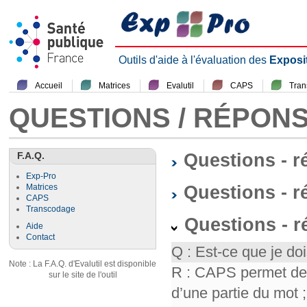
Outils d'aide à l'évaluation des
Exposi
Accueil
Matrices
Evalutil
CAPS
Tra
QUESTIONS / RÉPON
F.A.Q.
Questions - 
Exp-Pro
Questions - r
Matrices
CAPS
Transcodage
Questions - 
Aide
Contact
Q : Est-ce que je doi
Note : La F.A.Q. d'Evalutil est disponible
R : CAPS permet de f
sur le site de l'outil
d’une partie du mot ; 