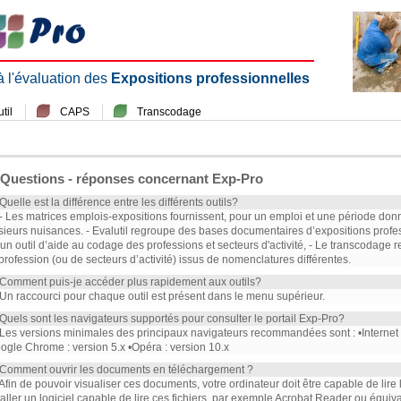
 à l'évaluation des
Expositions professionnelles
til
CAPS
Transcodage
Questions - réponses concernant Exp-Pro
 Quelle est la différence entre les différents outils?
 - Les matrices emplois-expositions fournissent, pour un emploi et une période don
sieurs nuisances. - Evalutil regroupe des bases documentaires d’expositions profe
 un outil d’aide au codage des professions et secteurs d'activité, - Le transcodag
profession (ou de secteurs d’activité) issus de nomenclatures différentes.
 Comment puis-je accéder plus rapidement aux outils?
 Un raccourci pour chaque outil est présent dans le menu supérieur.
 Quels sont les navigateurs supportés pour consulter le portail Exp-Pro?
 Les versions minimales des principaux navigateurs recommandées sont : •Internet Ex
ogle Chrome : version 5.x •Opéra : version 10.x
 Comment ouvrir les documents en téléchargement ?
 Afin de pouvoir visualiser ces documents, votre ordinateur doit être capable de lire
taller un logiciel capable de lire ces fichiers, par exemple Acrobat Reader ou équiva