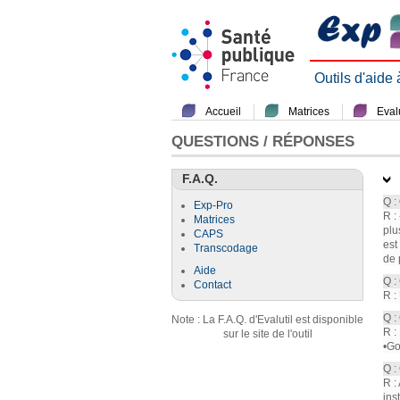
Outils d'aide
Accueil
Matrices
Evalu
QUESTIONS / RÉPONSES
F.A.Q.
Q :
Exp-Pro
R :
Matrices
plu
CAPS
est
Transcodage
de 
Aide
Q :
Contact
R :
Q :
Note : La F.A.Q. d'Evalutil est disponible
R :
sur le site de l'outil
•Go
Q :
R :
ins