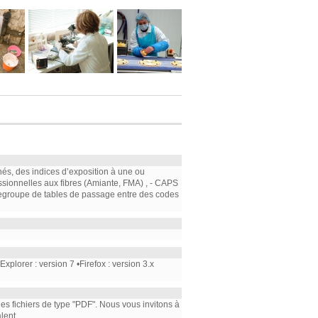
nés, des indices d’exposition à une ou
ssionnelles aux fibres (Amiante, FMA) , - CAPS
e regroupe de tables de passage entre des codes
plorer : version 7 •Firefox : version 3.x
 les fichiers de type "PDF". Nous vous invitons à
lent.