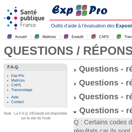
Outils d'aide à l'évaluation des
Exposi
Accueil
Matrices
Evalutil
CAPS
Tra
QUESTIONS / RÉPON
F.A.Q.
Questions - 
Exp-Pro
Questions - r
Matrices
CAPS
Transcodage
Questions - 
Aide
Contact
Questions - 
Note : La F.A.Q. d'Evalutil est disponible
sur le site de l'outil
Q : Certains codes 
résultats car ils so