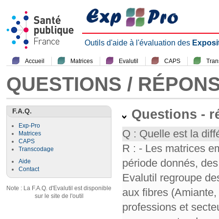
Outils d'aide à l'évaluation des
Exposi
Accueil
Matrices
Evalutil
CAPS
Tra
QUESTIONS / RÉPON
F.A.Q.
Questions - 
Exp-Pro
Q : Quelle est la diff
Matrices
CAPS
R : - Les matrices e
Transcodage
période donnés, des 
Aide
Contact
Evalutil regroupe de
Note : La F.A.Q. d'Evalutil est disponible
aux fibres (Amiante,
sur le site de l'outil
professions et secte