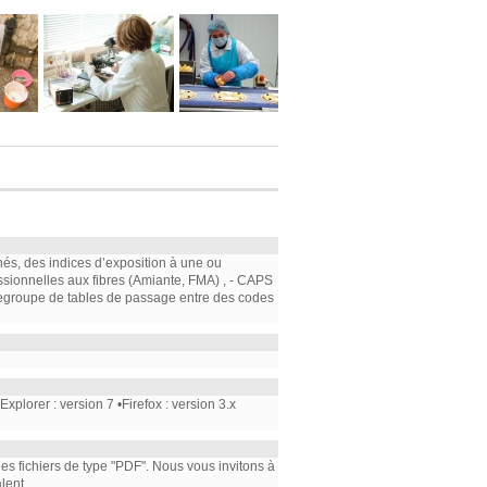
nés, des indices d’exposition à une ou
ssionnelles aux fibres (Amiante, FMA) , - CAPS
e regroupe de tables de passage entre des codes
plorer : version 7 •Firefox : version 3.x
 les fichiers de type "PDF". Nous vous invitons à
lent.