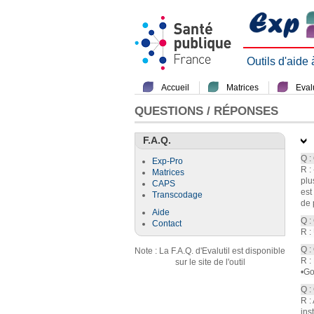
Outils d'aide
Accueil
Matrices
Evalu
QUESTIONS / RÉPONSES
F.A.Q.
Q :
Exp-Pro
R :
Matrices
plu
CAPS
est
Transcodage
de 
Aide
Q :
Contact
R :
Q :
Note : La F.A.Q. d'Evalutil est disponible
R :
sur le site de l'outil
•Go
Q :
R :
ins