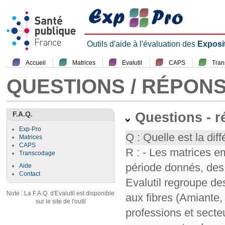
Outils d'aide à l'évaluation des
Exposi
Accueil
Matrices
Evalutil
CAPS
Tra
QUESTIONS / RÉPON
F.A.Q.
Questions - 
Exp-Pro
Q : Quelle est la diff
Matrices
CAPS
R : - Les matrices e
Transcodage
période donnés, des 
Aide
Contact
Evalutil regroupe de
Note : La F.A.Q. d'Evalutil est disponible
aux fibres (Amiante,
sur le site de l'outil
professions et secte