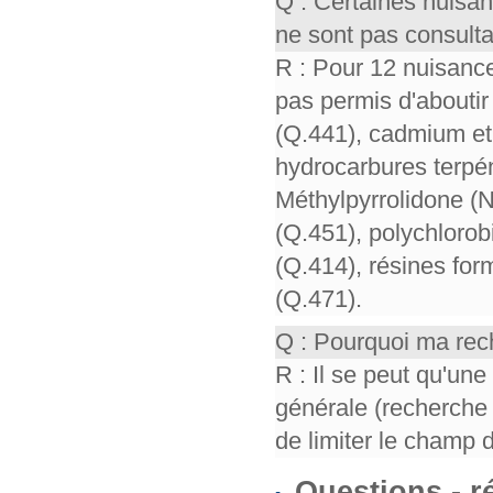
Q : Certaines nuisa
ne sont pas consult
R : Pour 12 nuisance
pas permis d'aboutir 
(Q.441), cadmium et 
hydrocarbures terpén
Méthylpyrrolidone (
(Q.451), polychloro
(Q.414), résines for
(Q.471).
Q : Pourquoi ma rech
R : Il se peut qu'un
générale (recherche 
de limiter le champ 
Questions - 