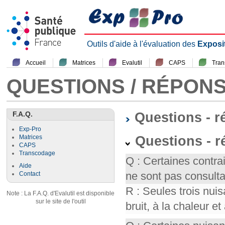
Outils d'aide à l'évaluation des
Exposi
Accueil
Matrices
Evalutil
CAPS
Tra
QUESTIONS / RÉPON
F.A.Q.
Questions - 
Exp-Pro
Questions - r
Matrices
CAPS
Transcodage
Q : Certaines contr
Aide
ne sont pas consult
Contact
R : Seules trois nui
Note : La F.A.Q. d'Evalutil est disponible
sur le site de l'outil
bruit, à la chaleur et 