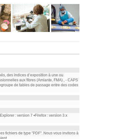
nés, des indices d’exposition à une ou
ssionnelles aux fibres (Amiante, FMA) , - CAPS
e regroupe de tables de passage entre des codes
plorer : version 7 •Firefox : version 3.x
 les fichiers de type "PDF". Nous vous invitons à
lent.