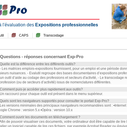
 à l'évaluation des
Expositions professionnelles
til
CAPS
Transcodage
Questions - réponses concernant Exp-Pro
 Quelle est la différence entre les différents outils?
 - Les matrices emplois-expositions fournissent, pour un emploi et une période don
sieurs nuisances. - Evalutil regroupe des bases documentaires d’expositions profe
 un outil d’aide au codage des professions et secteurs d'activité, - Le transcodag
profession (ou de secteurs d’activité) issus de nomenclatures différentes.
 Comment puis-je accéder plus rapidement aux outils?
 Un raccourci pour chaque outil est présent dans le menu supérieur.
 Quels sont les navigateurs supportés pour consulter le portail Exp-Pro?
 Les versions minimales des principaux navigateurs recommandées sont : •Internet Ex
ogle Chrome : version 5.x •Opéra : version 10.x
 Comment ouvrir les documents en téléchargement ?
 Afin de pouvoir visualiser ces documents, votre ordinateur doit être capable de lire
taller un logiciel capable de lire ces fichiers, par exemple Acrobat Reader ou équiva