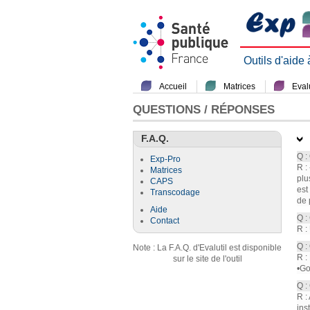
Outils d'aide
Accueil
Matrices
Evalu
QUESTIONS / RÉPONSES
F.A.Q.
Q :
Exp-Pro
R :
Matrices
plu
CAPS
est
Transcodage
de 
Aide
Q :
Contact
R :
Q :
Note : La F.A.Q. d'Evalutil est disponible
R :
sur le site de l'outil
•Go
Q :
R :
ins