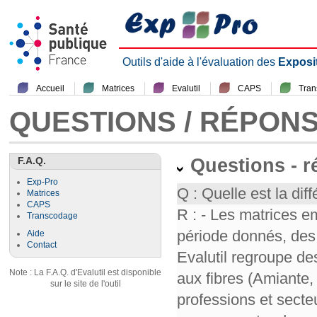
Outils d'aide à l'évaluation des
Exposi
Accueil
Matrices
Evalutil
CAPS
Tra
QUESTIONS / RÉPON
F.A.Q.
Questions - 
Exp-Pro
Q : Quelle est la diff
Matrices
CAPS
R : - Les matrices e
Transcodage
période donnés, des 
Aide
Contact
Evalutil regroupe de
Note : La F.A.Q. d'Evalutil est disponible
aux fibres (Amiante,
sur le site de l'outil
professions et secte