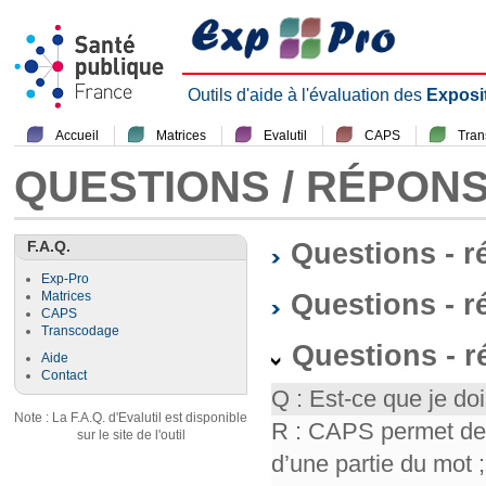
Outils d'aide à l'évaluation des
Exposi
Accueil
Matrices
Evalutil
CAPS
Tra
QUESTIONS / RÉPON
F.A.Q.
Questions - 
Exp-Pro
Questions - r
Matrices
CAPS
Transcodage
Questions - 
Aide
Contact
Q : Est-ce que je doi
Note : La F.A.Q. d'Evalutil est disponible
R : CAPS permet de f
sur le site de l'outil
d’une partie du mot ; 