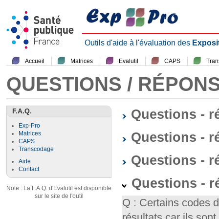
Outils d'aide à l'évaluation des
Exposi
Accueil
Matrices
Evalutil
CAPS
Tra
QUESTIONS / RÉPON
F.A.Q.
Questions - 
Exp-Pro
Questions - r
Matrices
CAPS
Transcodage
Questions - 
Aide
Contact
Questions - 
Note : La F.A.Q. d'Evalutil est disponible
sur le site de l'outil
Q : Certains codes 
résultats car ils so