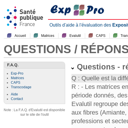
Outils d'aide à l'évaluation des
Exposi
Accueil
Matrices
Evalutil
CAPS
Tra
QUESTIONS / RÉPON
F.A.Q.
Questions - 
Exp-Pro
Q : Quelle est la diff
Matrices
CAPS
R : - Les matrices e
Transcodage
période donnés, des 
Aide
Contact
Evalutil regroupe de
Note : La F.A.Q. d'Evalutil est disponible
aux fibres (Amiante,
sur le site de l'outil
professions et secte