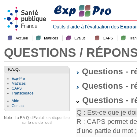
Outils d'aide à l'évaluation des
Exposi
Accueil
Matrices
Evalutil
CAPS
Tra
QUESTIONS / RÉPON
F.A.Q.
Questions - 
Exp-Pro
Questions - r
Matrices
CAPS
Transcodage
Questions - 
Aide
Contact
Q : Est-ce que je doi
Note : La F.A.Q. d'Evalutil est disponible
R : CAPS permet de f
sur le site de l'outil
d’une partie du mot ; 