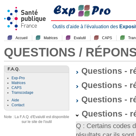
Outils d'aide à l'évaluation des
Exposi
Accueil
Matrices
Evalutil
CAPS
Tra
QUESTIONS / RÉPON
F.A.Q.
Questions - 
Exp-Pro
Questions - r
Matrices
CAPS
Transcodage
Questions - 
Aide
Contact
Questions - 
Note : La F.A.Q. d'Evalutil est disponible
sur le site de l'outil
Q : Certains codes 
résultats car ils so