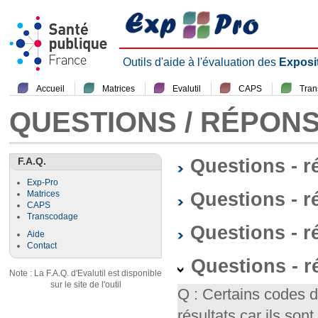
Outils d'aide à l'évaluation des
Exposi
Accueil
Matrices
Evalutil
CAPS
Tra
QUESTIONS / RÉPON
F.A.Q.
Questions - 
Exp-Pro
Questions - r
Matrices
CAPS
Transcodage
Questions - 
Aide
Contact
Questions - 
Note : La F.A.Q. d'Evalutil est disponible
sur le site de l'outil
Q : Certains codes 
résultats car ils so