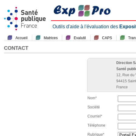
Outils d'aide à l'évaluation des
Exposi
Accueil
Matrices
Evalutil
CAPS
Tra
CONTACT
Direction 
Santé publ
12, Rue du 
94415 Sain
France
Nom*
Société
Courriel*
Téléphone
Rubrique*