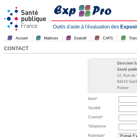
Outils d'aide à l'évaluation des
Exposi
Accueil
Matrices
Evalutil
CAPS
Tra
CONTACT
Direction 
Santé publ
12, Rue du 
94415 Sain
France
Nom*
Société
Courriel*
Téléphone
Rubrique*