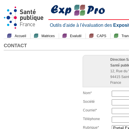
Outils d'aide à l'évaluation des
Exposi
Accueil
Matrices
Evalutil
CAPS
Tra
CONTACT
Direction 
Santé publ
12, Rue du 
94415 Sain
France
Nom*
Société
Courriel*
Téléphone
Rubrique*